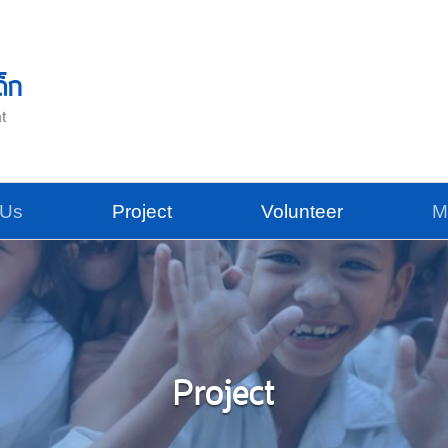
ด็ก
nt
 Us
Project
Volunteer
M
Project