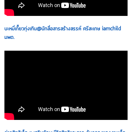
บะหมี่เกี๊ยวทุ่งเทิน@นักสื่อสารสร้างสรรค์ ศรีสะเกษ iamchild
มพด.