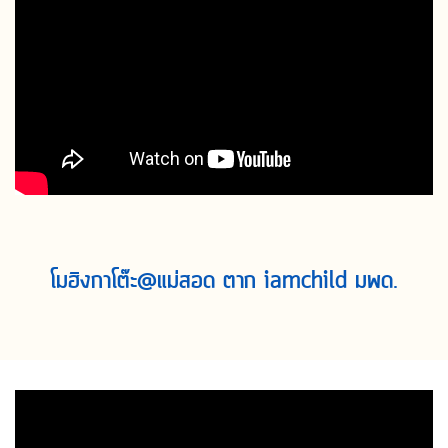
Search
for:
โมฮิงกาโต๊ะ@แม่สอด ตาก iamchild มพด.