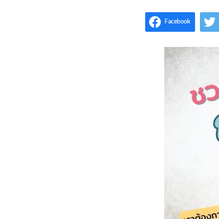
Facebook