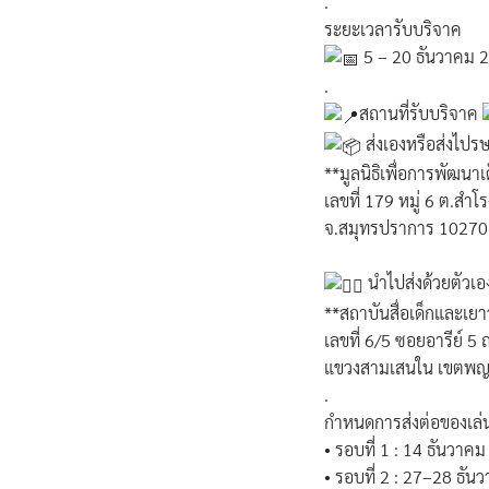
.
ระยะเวลารับบริจาค
5 – 20 ธันวาคม 
.
สถานที่รับบริจาค
ส่งเองหรือส่งไปรษณี
**มูลนิธิเพื่อการพัฒนาเ
เลขที่ 179 หมู่ 6 ต.สำ
จ.สมุทรปราการ 10270
นำไปส่งด้วยตัวเองไ
**สถาบันสื่อเด็กและเย
เลขที่ 6/5 ซอยอารีย์ 
แขวงสามเสนใน เขตพญ
.
กำหนดการส่งต่อของเล่นสู
• รอบที่ 1 : 14 ธันวาค
• รอบที่ 2 : 27–28 ธั