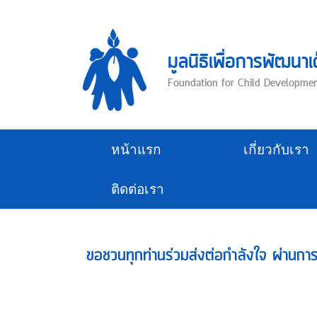
Skip
to
content
มูลนิธิเพื่อการพัฒนาเ
Foundation for Child Developme
หน้าแรก
เกี่ยวกับเรา
ติดต่อเรา
ขอชวนทุกท่านร่วมส่งต่อกำลังใจ ผ่านการบ