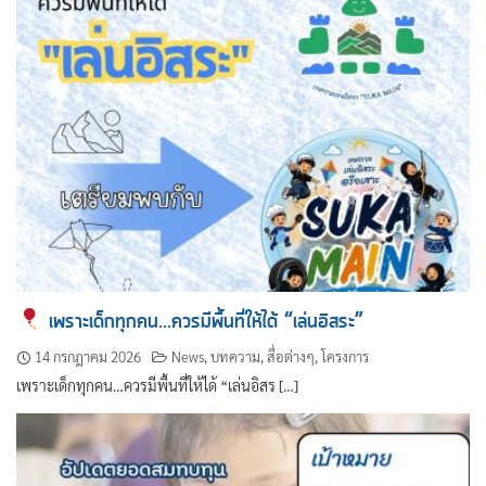
เพราะเด็กทุกคน…ควรมีพื้นที่ให้ได้ “เล่นอิสระ”
14 กรกฎาคม 2026
News
,
บทความ
,
สื่อต่างๆ
,
โครงการ
เพราะเด็กทุกคน…ควรมีพื้นที่ให้ได้ “เล่นอิสร […]