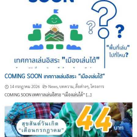
COMING SOON เทศกาลเล่นอิสระ “เมืองเล่นได้”
14 กรกฎาคม 2026
News
,
บทความ
,
สื่อต่างๆ
,
โครงการ
COMING SOON เทศกาลเล่นอิสระ “เมืองเล่นได้” […]