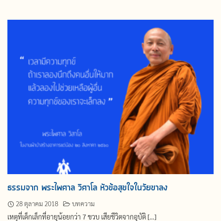
ค้นหา
สำหรับ:
ธรรมจาก พระไพศาล วิศาโล หัวข้อสุขใจในวัยขาลง
28 ตุลาคม 2018
บทความ
เหตุที่เด็กเล็กที่อายุน้อยกว่า 7 ขวบ เสียชีวิตจากอุบัติ […]