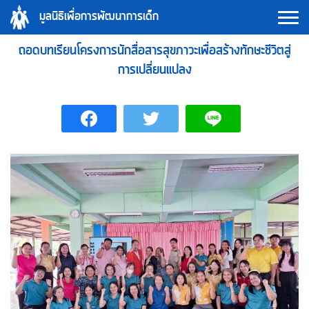
Skip
มูลนิธิเพื่อการพัฒนาการเด็ก
to
content
ถอดบทเรียนโครงการนักสื่อสารสุขภาวะเพื่อสร้างทักษะชีวิตสู่
การเปลี่ยนแปลง