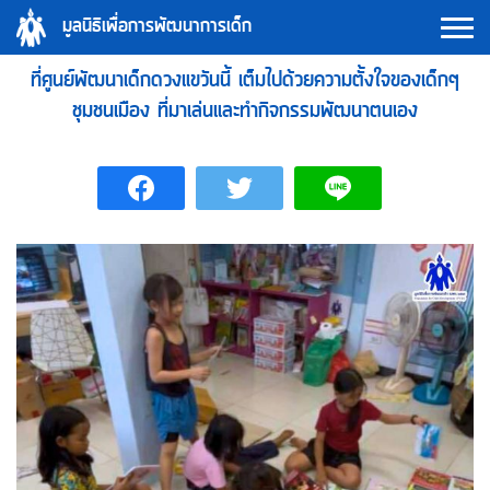
Skip
มูลนิธิเพื่อการพัฒนาการเด็ก
to
content
ที่ศูนย์พัฒนาเด็กดวงแขวันนี้ เต็มไปด้วยความตั้งใจของเด็กๆ
ชุมชนเมือง ที่มาเล่นและทำกิจกรรมพัฒนาตนเอง