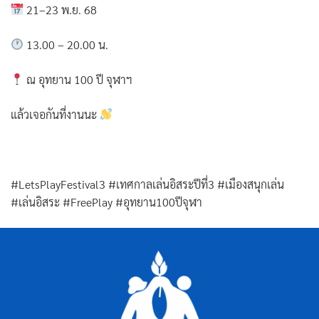
21–23 พ.ย. 68
13.00 – 20.00 น.
ณ อุทยาน 100 ปี จุฬาฯ
แล้วเจอกันที่งานนะ
#LetsPlayFestival3 #เทศกาลเล่นอิสระปีที่3 #เมืองสนุกเล่น
#เล่นอิสระ #FreePlay #อุทยาน100ปีจุฬา