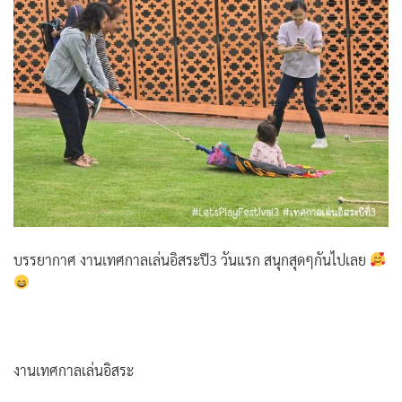
บรรยากาศ งานเทศกาลเล่นอิสระปี3 วันแรก สนุกสุดๆกันไปเลย
งานเทศกาลเล่นอิสระ