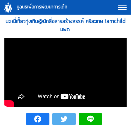
Skip
มูลนิธิเพื่อการพัฒนาการเด็ก
to
content
บะหมี่เกี๊ยวทุ่งเทิน@นักสื่อสารสร้างสรรค์ ศรีสะเกษ iamchild
มพด.