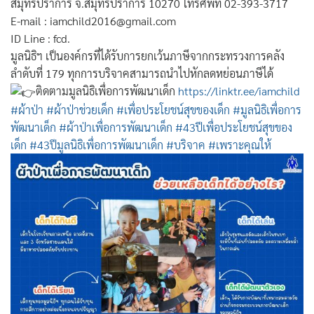
สมุทรปราการ จ.สมุทรปราการ 10270 โทรศัพท์ 02-393-3717
E-mail : iamchild2016@gmail.com
ID Line : fcd.
มูลนิธิฯ เป็นองค์กรที่ได้รับการยกเว้นภาษีจากกระทรวงการคลัง
ลำดับที่ 179 ทุกการบริจาคสามารถนำไปหักลดหย่อนภาษีได้
ติดตามมูลนิธิเพื่อการพัฒนาเด็ก
https://linktr.ee/iamchild
#ผ้าป่า
#ผ้าป่าช่วยเด็ก
#เพื่อประโยชน์สุขของเด็ก
#มูลนิธิเพื่อการ
พัฒนาเด็ก
#ผ้าป่าเพื่อการพัฒนาเด็ก
#43ปีเพื่อประโยชน์สุขของ
เด็ก
#43ปีมูลนิธิเพื่อการพัฒนาเด็ก
#บริจาค
#เพราะคุณให้