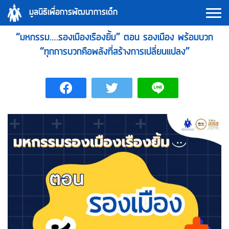
Skip
มูลนิธิเพื่อการพัฒนาการเด็ก
to
content
“มหกรรม….รองเมืองเรืองยิ้ม” ตอน รองเมือง พร้อมบวก
“ทุกการบวกคือพลังที่สร้างการเปลี่ยนแปลง”