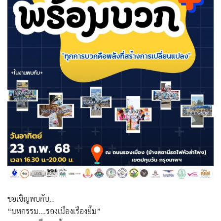
ค้นหา
สำหรับ:
ขอเชิญพบกับ…
“มหกรรม….รองเมืองเรืองยิ้ม”