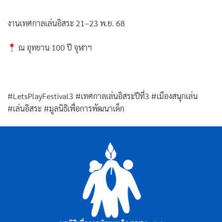
งานเทศกาลเล่นอิสระ 21–23 พ.ย. 68
ณ อุทยาน 100 ปี จุฬาฯ
#LetsPlayFestival3 #เทศกาลเล่นอิสระปีที่3 #เมืองสนุกเล่น
#เล่นอิสระ #มูลนิธิเพื่อการพัฒนาเด็ก