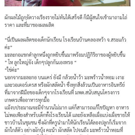
ผักผลไม้ถูกจัดวางเรียงรายไม่ทันได้เสร็จดี ก็มีผู้สนใจเข้ามาถามไถ่
ราคา และที่่มาของผลผลิต
ค้นหา
สำหรับ:
“นี่เป็นผลผลิตของเด็กนักเรียน โรงเรียนบ้านคลองหว้า จ.สระแก้ว
ค่ะ”
มะละกอแขกดำลูกหนึ่งถูกหยิบขึ้นมาพร้อมปฏิกิริยาของผู้หยิบขึ้น
” โห ลูกใหญ่จัง เด็กๆปลูกกันเองหรอ “
“ใช่ค่ะ”
นอกจากมะละกอ บนแคร่ ยังมี กล้วยน้ำว้า มะพร้าวน้ำหอม เงาะ
และวอเตอร์เครส หรือผักสลัดน้ำ ซึ่งทุกสิ่งล้วนเป็นอาหารอินทรีย์
ที่มาจากฝีมือของเด็กๆจากโรงเรียนที่ มพด.สนับสนุนโครงการ
เกษตรเพื่ออาหารทุกมื้อ
แม้งบประมาณจะมีจำนวนไม่มาก แต่ก็สามารถแก้ไขปัญหา อาหาร
ไม่พอเพียงสำหรับเด็กทั้งโรงเรียนได้ และยังเหลือเผื่อแบ่งเผื่อขายให้
ชาวบ้านในชุมชน ซึ่งผักที่ครูนำมาให้นักเรียนได้ลองปลูกก็เริ่มจาก
ผักใกล้ตัว อย่างผักบุ้ง คะน้า ผักสลัด ไปจนถึง มะพร้าวน้ำหอมที่