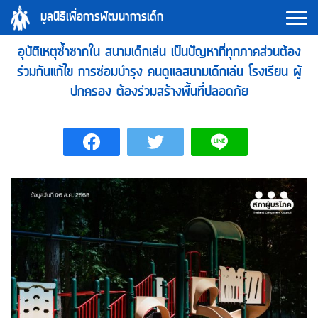
Skip
มูลนิธิเพื่อการพัฒนาการเด็ก
to
content
อุบัติเหตุซ้ำซากใน สนามเด็กเล่น เป็นปัญหาที่ทุกภาคส่วนต้อง
ร่วมกันแก้ไข การซ่อมบำรุง คนดูแลสนามเด็กเล่น โรงเรียน ผู้
ปกครอง ต้องร่วมสร้างพื้นที่ปลอดภัย