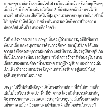
จากเหตุการณ์เศร้าสะเทือนใจในโรงเรียนแห่งหนึ่ง หลังเกิดอุบัติเหตุ
เมื่อเร็ว ๆ นี้ ที่เครื่องเล่นรถไฟโยก 3 ที่นั่งชนเด็กนักเรียนจนได้รับ
บาดเจ็บสาหัสและเสียชีวิตในที่สุด อุทาหรณ์จากเหตุการณ์น่าเศร้านี้
ได้ปลุกจิตสำนึกให้ทุกฝ่ายต่างหันมาตระหนักถึงการสร้างความ
ปลอดภัยในพื้นที่เล่นของเด็กอีกครั้ง
.
วันที่ 6 สิงหาคม 2568 เชษฐา มั่นคง ผู้อำนวยการมูลนิธิเพื่อการ
พัฒนาเด็ก และอนุกรรมการด้านการศึกษา สภาผู้บริโภค ได้แสดง
ความเสียใจต่อเหตุการณ์ดังกล่าว และให้ความเห็นว่าอุบัติเหตุที่เกิด
ขึ้นนี้เป็นภาพสะท้อนของปัญหา “เชิงโครงสร้าง” ที่ซ่อนอยู่ในสนาม
เด็กเล่นของสถานศึกษาทั่วประเทศ หากผู้ใหญ่ยังคงมองว่าการเล่น
เป็นเพียงกิจกรรมยามว่าง ปัญหาเหล่านี้จะยังคงอยู่และนำไปสู่
อุบัติเหตุซ้ำซากในอนาคต
.
เชษฐา ได้ชี้ให้เห็นถึงปัญหาเชิงโครงสร้างหลัก ๆ ที่ทำให้สนามเด็ก
เล่นในโรงเรียน ยังคงเป็นพื้นที่อันตราย โดยหนึ่งในประเด็นสำคัญ
คือ การขาดการตรวจสอบและบำรุงรักษาอุปกรณ์เครื่องเล่นอย่าง
สม่ำเสมอ แม้โรงเรียนและศูนย์พัฒนาเด็กเล็กโดยส่วนใหญ่จะมี