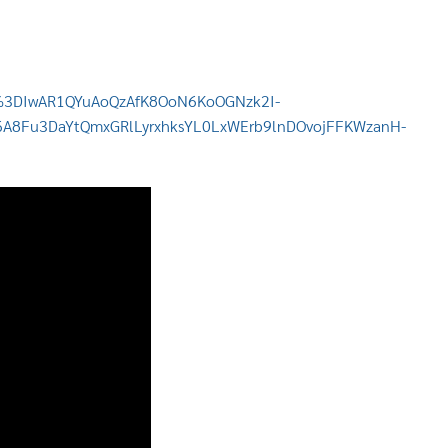
3DIwAR1QYuAoQzAfK8OoN6KoOGNzk2I-
6A8Fu3DaYtQmxGRlLyrxhksYL0LxWErb9lnDOvojFFKWzanH-