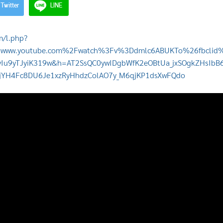
Twitter
LINE
m/l.php?
ww.youtube.com%2Fwatch%3Fv%3Ddmlc6ABUKTo%26fbclid%
Iu9yTJyiK319w&h=AT2SsQC0ywIDgbWfK2eOBtUa_jxSOgkZHsIbB
jYH4Fc8DU6Je1xzRyHhdzColAO7y_M6qjKP1dsXwFQdo