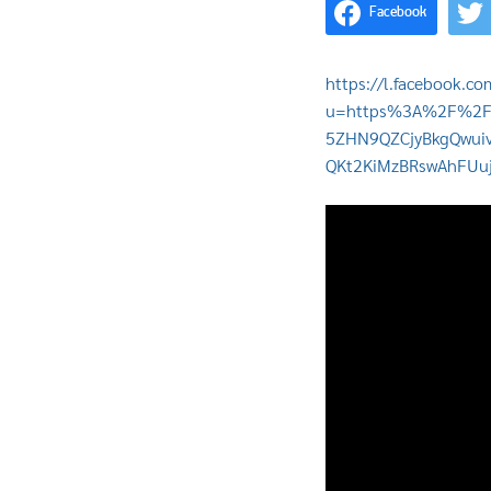
Facebook
https://l.facebook.co
u=https%3A%2F%2Fw
5ZHN9QZCjyBkgQwuiv
QKt2KiMzBRswAhFUu