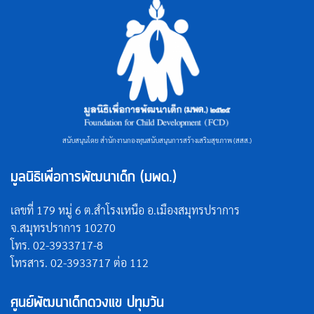
สนับสนุนโดย สำนักงานกองทุนสนับสนุนการสร้างเสริมสุขภาพ (สสส.)
มูลนิธิเพื่อการพัฒนาเด็ก (มพด.)
เลขที่ 179 หมู่ 6 ต.สำโรงเหนือ อ.เมืองสมุทรปราการ
จ.สมุทรปราการ 10270
โทร. 02-3933717-8
โทรสาร. 02-3933717 ต่อ 112
ศูนย์พัฒนาเด็กดวงแข ปทุมวัน