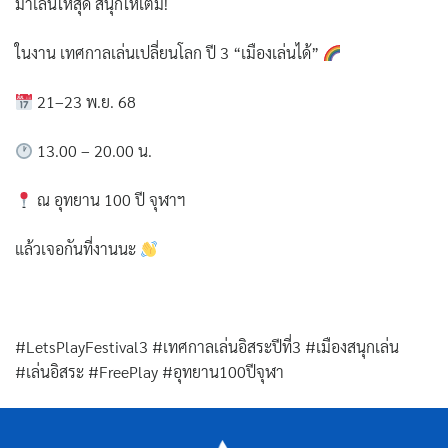
มาเล่นให้สุด สนุกให้เต็ม!
ในงาน เทศกาลเล่นเปลี่ยนโลก ปี 3 “เมืองเล่นได้”
21–23 พ.ย. 68
13.00 – 20.00 น.
ณ อุทยาน 100 ปี จุฬาฯ
แล้วเจอกันที่งานนะ
#LetsPlayFestival3 #เทศกาลเล่นอิสระปีที่3 #เมืองสนุกเล่น
#เล่นอิสระ #FreePlay #อุทยาน100ปีจุฬา