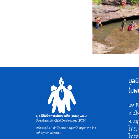
มูลน
(มพ
เลขที
อ.เม
จ.สม
โทร.
สนับสนุนโดย สำนักงานกองทุนสนับสนุนการสร้าง
เสริมสุขภาพ (สสส.)
โทรส