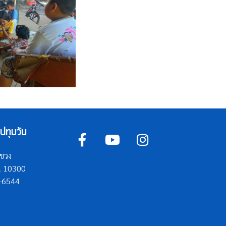
ปทุมวัน
แขวง
ม. 10300
5-6544