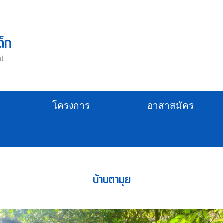
ด็ก
nt
โครงการ
อาสาสมัคร
บ้านตามุย