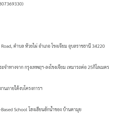
0807369330)
ad, ตำบล ห้วยไผ่ อำเภอ โขงเจียม อุบลราชธานี 34220
ะจำทางจาก กรุงเทพฤฯ-ลงโขงเจียม เหมารถต่อ 25กิโลเมตร
ินงานภายใต้งบโครงการฯ
ased School โฮงเฮียนฮักน้ำของ บ้านตามุย