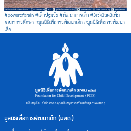
#powerofbrain
#เด็กปฐมวัย
#พัฒนาการเด็ก
#3เร่ง3ลด3เพิ่ม
#สภาการศึกษา
#มูลนิธิเพื่อการพัฒนาเด็ก
#มูลนิธิเพื่อการพัฒนา
เด็ก
สนับสนุนโดย สำนักงานกองทุนสนับสนุนการสร้างเสริมสุขภาพ (สสส.)
มูลนิธิเพื่อการพัฒนาเด็ก (มพด.)