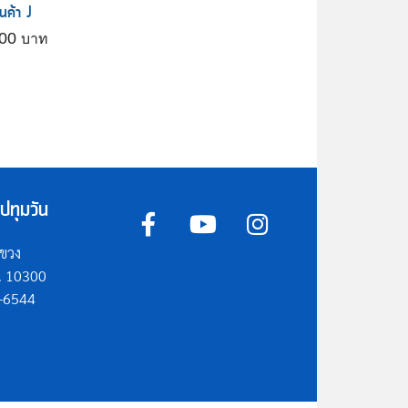
ินค้า J
000
ปทุมวัน
แขวง
ม. 10300
5-6544