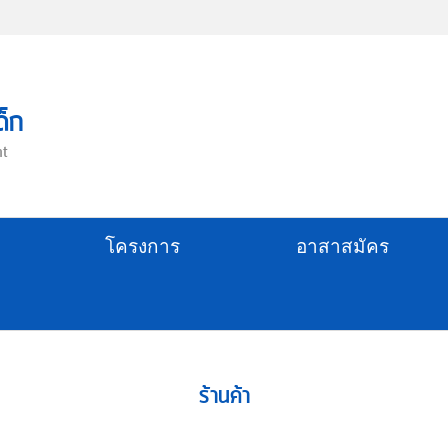
ด็ก
nt
โครงการ
อาสาสมัคร
ร้านค้า
หมวดหมู่ ข.
สินค้า B