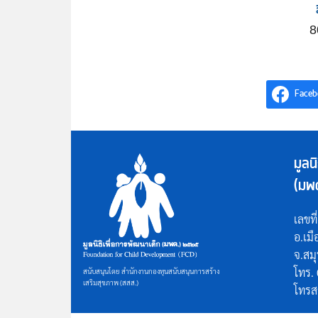
8
Faceb
มูลน
(มพ
เลขที
อ.เม
จ.สม
โทร.
สนับสนุนโดย สำนักงานกองทุนสนับสนุนการสร้าง
เสริมสุขภาพ (สสส.)
โทรส