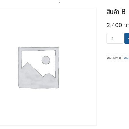
สินค้า B
2,400
จำนวน
สินค้า
B
ชิ้น
หมวดหมู่:
หมว