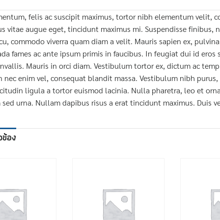
entum, felis ac suscipit maximus, tortor nibh elementum velit, con
bus vitae augue eget, tincidunt maximus mi. Suspendisse finibus,
rcu, commodo viverra quam diam a velit. Mauris sapien ex, pulvinar
a fames ac ante ipsum primis in faucibus. In feugiat dui id eros sol
nvallis. Mauris in orci diam. Vestibulum tortor ex, dictum ac temp
in nec enim vel, consequat blandit massa. Vestibulum nibh purus, c
citudin ligula a tortor euismod lacinia. Nulla pharetra, leo et orna
 sed urna. Nullam dapibus risus a erat tincidunt maximus. Duis ve
ยวข้อง