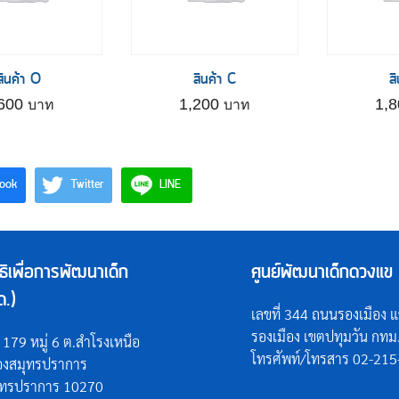
สินค้า O
สินค้า C
ส
,600
1,200
1,
ook
Twitter
LINE
ิธิเพื่อการพัฒนาเด็ก
ศูนย์พัฒนาเด็กดวงแข 
ด.)
เลขที่ 344 ถนนรองเมือง 
รองเมือง เขตปทุมวัน กท
่ 179 หมู่ 6 ต.สำโรงเหนือ
โทรศัพท์/โทรสาร 02-21
ืองสมุทรปราการ
ุทรปราการ 10270