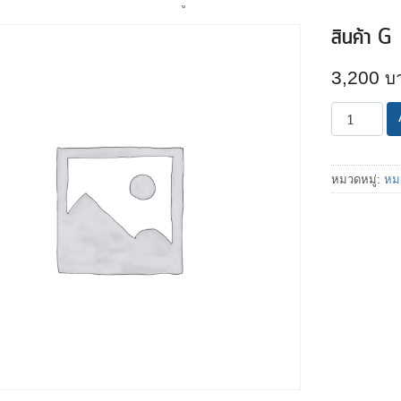
สินค้า G
3,200
จำนวน
สินค้า
G
ชิ้น
หมวดหมู่:
หมว