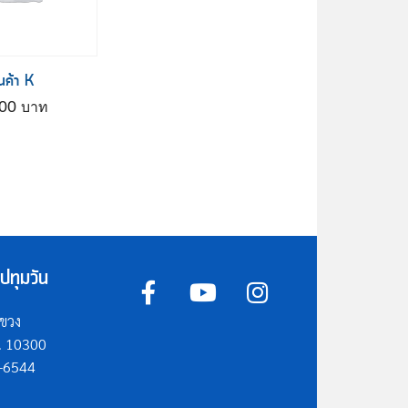
ินค้า K
800
ปทุมวัน
แขวง
ม. 10300
5-6544