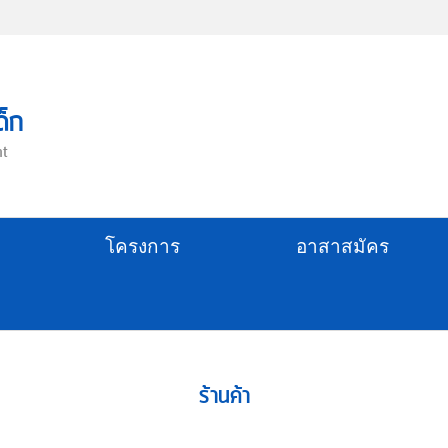
ด็ก
nt
โครงการ
อาสาสมัคร
ร้านค้า
หมวดหมู่ ค.
สินค้า G