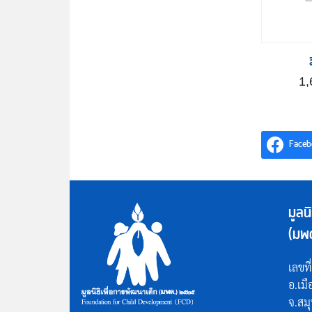
1
Faceb
มูลน
(มพ
เลขที
อ.เม
จ.สม