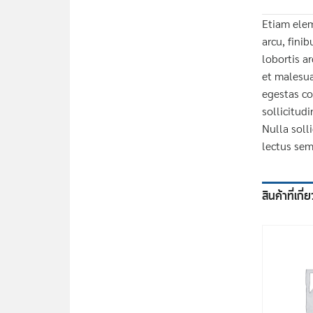
Etiam elem
arcu, fini
lobortis a
et malesuad
egestas co
sollicitud
Nulla solli
lectus sem
สินค้าที่เกี่