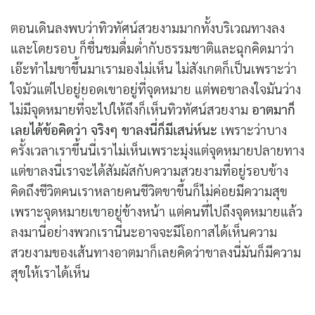
ตอนเดินลงพบว่าทิวทัศน์สวยงามมากทั้งบริเวณทางลง
และโดยรอบ ก็ชื่นชมดื่มด่ำกับธรรมชาติและฉุกคิดมาว่า
เอ๊ะทำไมขาขึ้นมาเรามองไม่เห็น ไม่สังเกตก็เป็นเพราะว่า
ใจมัวแต่ไปอยู่ยอดเขาอยู่ที่จุดหมาย แต่พอขาลงใจมันว่าง
ไม่มีจุดหมายที่จะไปให้ถึงก็เห็นทิวทัศน์สวยงาม
อาตมาก็
เลยได้ข้อคิดว่า จริงๆ ขาลงนี่ก็มีเสน่ห์นะ
เพราะว่าบาง
ครั้งเวลาเราขึ้นนี่เราไม่เห็นเพราะมุ่งแต่จุดหมายปลายทาง
แต่ขาลงนี่เราจะได้สัมผัสกับความสวยงามที่อยู่รอบข้าง
คิดถึงชีวิตคนเราหลายคนชีวิตขาขึ้นก็ไม่ค่อยมีความสุข
เพราะจุดหมายเขาอยู่ข้างหน้า แต่คนที่ไปถึงจุดหมายแล้ว
ลงมานี่อย่างพวกเรานี่นะอาจจะมีโอกาสได้เห็นความ
สวยงามของเส้นทางอาตมาก็เลยคิดว่าขาลงนี่มันก็มีความ
สุขให้เราได้เห็น