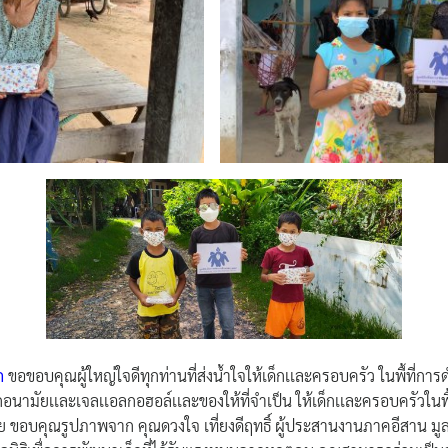
ก
ขอขอบคุณผู้ใหญ่ใจดีทุกท่านที่ส่งน้ำใจให้เด็กเเละครอบครัว ในพื้ที่กา
ากอนามัยเเละเจลเเอลกอฮอล์เเละของให้ที่จำเป็น ให้เด็กเเละครอบครัวในพื
้อย ขอบคุณรูปภาพจาก คุณดวงใจ เที่ยงดีฤทธิ์ ผู้ประสานงานภาคอีสาน มูล