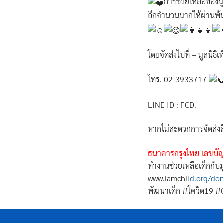
การช่วยเหลือของมู
อีกจำนวนมากให้ผ่านพ้นว
โดยจัดส่งไปที่ – มูลนิ
โทร. 02-3933717
LINE ID : FCD.
หากไม่สะดวกการจัดส่งสิ่
ธนาคารกรุงไทย เลขบัญช
ทำงานช่วยเหลือเด็กกับมู
www.iamchil
d.org/don
พัฒนาเด็ก #โควิด19 