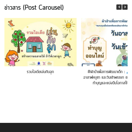
ข่าวสาร (Post Carousel)
ค้นหา
สำหรับ:
รวมไอเดียเล่นกับลูก
#ผ้าป่าเพื่อการพัฒนาเด็ก :
อาสาฬหบูชา และวันเข้าพรรษา ขอเช
ทำบุญและแบ่งปันโอกาสให้กั