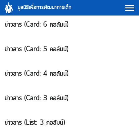
Skip
มูลนิธิเพื่อการพัฒนาการเด็ก
to
content
ข่าวสาร (Card: 6 คอลัมน์)
ข่าวสาร (Card: 5 คอลัมน์)
ข่าวสาร (Card: 4 คอลัมน์)
ข่าวสาร (Card: 3 คอลัมน์)
ข่าวสาร (List: 3 คอลัมน์)