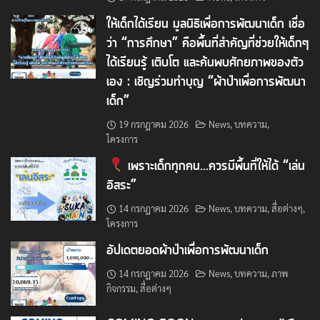
ให้เด็กได้เรียน มูลนิธิเพื่อการพัฒนาเด็ก เชื่อ
ว่า “การศึกษา” คือพื้นที่สำคัญที่ช่วยให้เด็กๆ
ได้เรียนรู้ เติบโต และค้นพบศักยภาพของตัว
เอง : เชิญร่วมทำบุญ “ผ้าป่าเพื่อการพัฒนา
เด็ก”
19 กรกฎาคม 2026
News
,
บทความ
,
โครงการ
เพราะเด็กทุกคน…ควรมีพื้นที่ให้ได้ “เล่น
อิสระ”
14 กรกฎาคม 2026
News
,
บทความ
,
สื่อต่างๆ
,
โครงการ
อัปเดตยอดผ้าป่าเพื่อการพัฒนาเด็ก
14 กรกฎาคม 2026
News
,
บทความ
,
ภาพ
กิจกรรม
,
สื่อต่างๆ