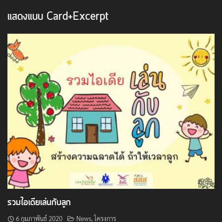
แสดงแบบ Card+Excerpt
รวมไอเดียเล่นกับลูก
6 กุมภาพันธ์ 2020
News
,
โครงการ