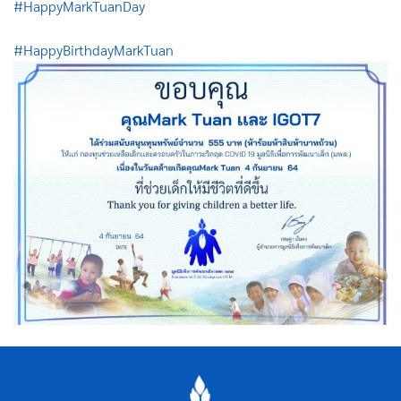
#HappyMarkTuanDay
#HappyBirthdayMarkTuan
ค้นหา
สำหรับ: