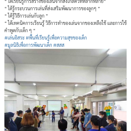
“ ได้เรียนรู้การสร้างของเล่นจากสิ่งใกล้ตัวที่หลากหลาย”
“ ได้รู้กระบวนการเล่นที่ส่งเสริมพัฒนาการของลูกๆ ”
“ ได้รู้วิธีการเล่นกับลูก ”
“ ได้เทคนิคการเรียนรู้ วิธีการทำของเล่นจากของเหลือใช้ และการใช้
คำพูดกับเด็ก ๆ “
#เล่นอิสระ
#พื้นที่เรียนรู้เพื่อความสุขของเด็ก
#มูลนิธิเพื่อการพัฒนาเด็ก
#สสส