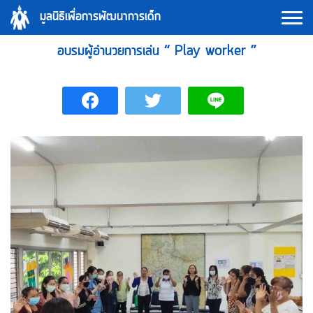
Skip
มูลนิธิเพื่อการพัฒนาการเด็ก
to
content
อบรมผู้อำนวยการเล่น “ Play worker ”