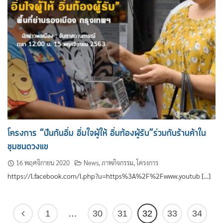
โครงการ “ปันกันอิ่ม อิ่มใจผู้ให้ อิ่มท้องผู้รับ”ร่วมกับร้านค้าใน
ชุมชนดวงแข
16 พฤศจิกายน 2020
News
,
ภาพกิจกรรม
,
โครงการ
https://l.facebook.com/l.php?u=https%3A%2F%2Fwww.youtub […]
1
…
30
31
32
33
34